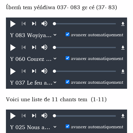
Ɩ́bɛɛḿ tem yéńdiwa 037- 083 gɛ cé (37- 83)
Loaded
:
Jouer
Sourdine
0.49%
Précédent
Suivant
avancer automatiquement
Loaded
:
Jouer
Sourdine
0.57%
Précédent
Suivant
avancer automatiquement
Loaded
:
Jouer
Sourdine
0.57%
Précédent
Suivant
avancer automatiquement
Voici une liste de 11 chants tem (1-11)
Loaded
:
Jouer
Sourdine
0.56%
Précédent
Suivant
avancer automatiquement