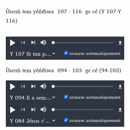
Ɩ́bɛɛḿ tem yéńdiwa 107 - 116 gɛ cé (Y 107-Y
116)
Loaded
:
Jouer
Sourdine
0.57%
Précédent
Suivant
avancer automatiquement
Ɩ́bɛɛḿ tem yéńdiwa 094 - 103 gɛ cé (94-103)
Loaded
:
Jouer
Sourdine
0.53%
Précédent
Suivant
avancer automatiquement
Loaded
:
Jouer
Sourdine
0.54%
Précédent
Suivant
avancer automatiquement