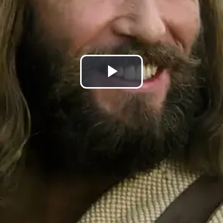
Lire
la
vidéo