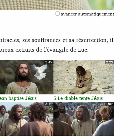
avancer automatiquement
racles, ses souffrances et sa résurrection, il
breux extraits de l'évangile de Luc.
3:47
2:22
ean baptise Jésus
5 Le diable tente Jésus
3:10
1:02