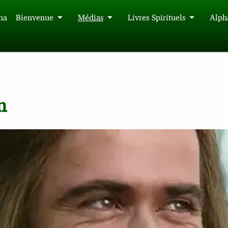
́na
Bienvenue
Médias
Livres Spirituels
Alph
m