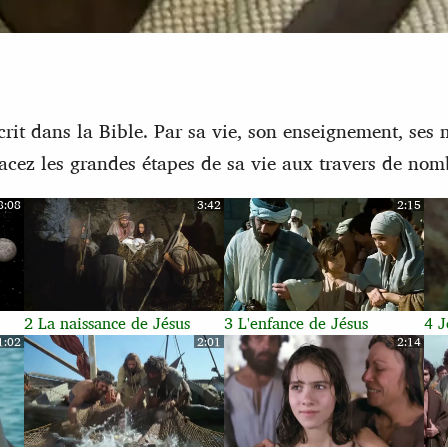
it dans la Bible. Par sa vie, son enseignement, ses mi
racez les grandes étapes de sa vie aux travers de nom
8:08
3:42
2:15
2 La naissance de Jésus
3 L'enfance de Jésus
4 J
1:02
2:01
2:14