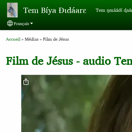
Aller au contenu principal
Tem Bíya Ɖɩdáarɛ
Tem ŋmáádɩ́ ɖaa
Français
Select your language
Breadcrumb
Accueil
Médias
Film de Jésus
Film de Jésus - audio Te