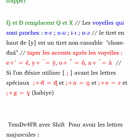
frappe)
Ŋ et Ɖ remplacent Q et X
// Les
voyelles qui
sont proches : e-ɛ ; u-ʊ ; i-ɩ ; o-ɔ
// le tiret en
haut de [y] est un tiret non-cassable "chose-
daá" //
taper les accents après les voyelles :
e+' = é, y+ ̈= ÿ, o+ ̂ = ô, a+ ̀= à
//
Si l'on désire utiliser [
;
] avant les lettres
spéciaux
;+d = ɖ
et
;+n = ŋ
et
;+e = ɛ
et
;+g = ɣ
(kabiye)
TemDv4FR avec Shift Pour avoir les lettres
majuscules :