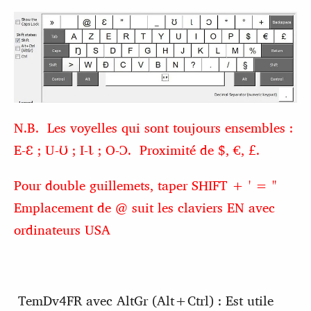
N.B. Les voyelles qui sont toujours ensembles :
E-Ɛ ; U-Ʊ ; I-Ɩ ; O-Ɔ. Proximité de $, €, £.
Pour double guillemets, taper SHIFT + ' = "
Emplacement de @ suit les claviers EN avec
ordinateurs USA
TemDv4FR avec AltGr (Alt+Ctrl) : Est utile