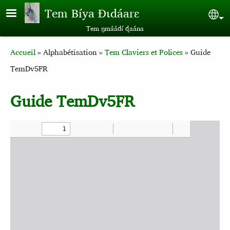
Aller au contenu principal
Tem Bíya Ɖɩdáarɛ
Sel
Tem ŋmáádɩ́ ɖaána
Breadcrumb
Accueil
Alphabétisation
Tem Claviers et Polices
Guide
TemDv5FR
Guide TemDv5FR