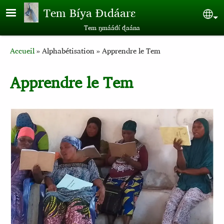
Aller au contenu principal
Tem Bíya Ɖɩdáarɛ
Sel
Tem ŋmáádɩ́ ɖaána
Breadcrumb
Accueil
Alphabétisation
Apprendre le Tem
Apprendre le Tem