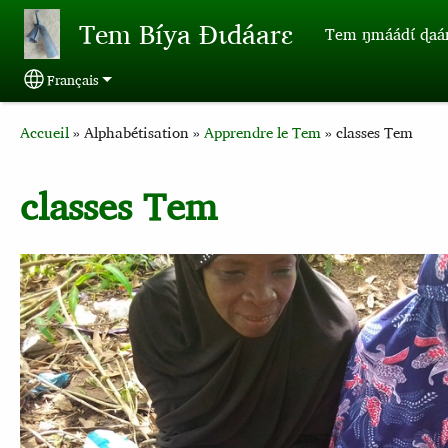
Aller au contenu principal
Tem Bíya Ɖɩdáarɛ
Tem ŋmáádɩ́ ɖaa
Français
Select your language
Breadcrumb
Accueil
Alphabétisation
Apprendre le Tem
classes Tem
classes Tem