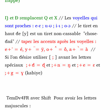
frappe)
Ŋ et Ɖ remplacent Q et X
// Les
voyelles qui
sont proches : e-ɛ ; u-ʊ ; i-ɩ ; o-ɔ
// le tiret en
haut de [y] est un tiret non-cassable "chose-
daá" //
taper les accents après les voyelles :
e+' = é, y+ ̈= ÿ, o+ ̂ = ô, a+ ̀= à
//
Si l'on désire utiliser [
;
] avant les lettres
spéciaux
;+d = ɖ
et
;+n = ŋ
et
;+e = ɛ
et
;+g = ɣ
(kabiye)
TemDv4FR avec Shift Pour avoir les lettres
majuscules :