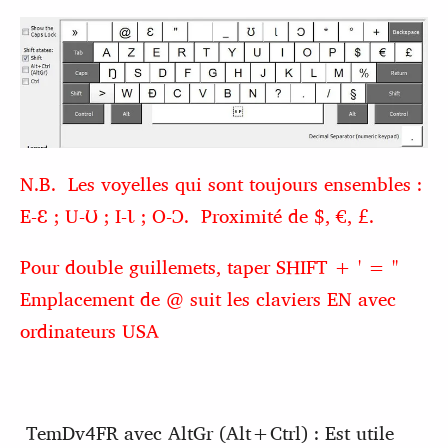
N.B. Les voyelles qui sont toujours ensembles :
E-Ɛ ; U-Ʊ ; I-Ɩ ; O-Ɔ. Proximité de $, €, £.
Pour double guillemets, taper SHIFT + ' = "
Emplacement de @ suit les claviers EN avec
ordinateurs USA
TemDv4FR avec AltGr (Alt+Ctrl) : Est utile