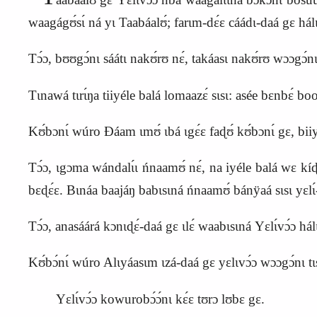
waagágʊ́sɩ́ ná yɩ Taabáalʊ́; farɩm-dɛ́ɛ cáádɩ-daá gɛ há
Tɔ́ɔ, bʊʊgɔ́nɩ sáátɩ nakʊ́rʊ nɛ́, takáasɩ nakʊ́rʊ wɔɔgɔ́n
Tɩnawá tɩrɩ́ŋa tiiyéle balá lomaazɛ́ sɩsɩ: asée bɛnbɛ́ bood
Kʊ́bɔnɩ́ wúro Ɖáam ɩmʊ́ ɩbá ɩgɛ́ɛ faɖʊ́ kʊ́bɔnɩ́ gɛ, biiyé
Tɔ́ɔ, ɩgɔma wándalɩ́ɩ ńnaamʊ́ nɛ́, na iyéle balá wɛ kíɖ
bɛɖɛ́ɛ. Bɩnáa baajáŋ babɩsɩná ńnaamʊ́ bánÿaá sɩsɩ yɛlɩ́
Tɔ́ɔ, anasáárá kɔnɩɖɛ́-daá gɛ ɩlɛ́ waabɩsɩná
Y
ɛlɩ́vɔ́ɔ há
Kʊ́bɔ́nɩ́ wúro Alɩyáasɩm ɩzá-daá gɛ yɛlɩvɔ́ɔ wɔɔgɔ́nɩ tɩs
Yɛlɩ́vɔ́ɔ kowurobɔ́ɔ́nɩ kɛ́ɛ tʊrɔ lʊbɛ gɛ.