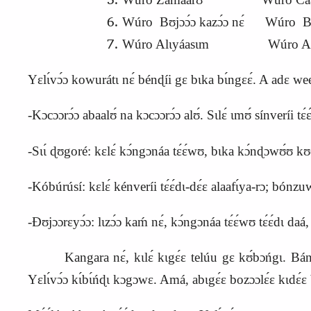
Wúro
B
ʊjɔɔ́ɔ kazɔ́ɔ nɛ́ Wúro Bu
Wúro Alɩyáasɩm Wúro Alɩya
Yɛlɩ́vɔ́ɔ kowurátɩ nɛ́ bénɖíi gɛ bɩka bɩ́ngɛɛ́. A adɛ weeɖ
-Kɔcɔɔrɔ́ɔ abaalʊ́ na kɔcɔɔrɔ́ɔ alʊ́.
S
ɩlɛ́ ɩmʊ́ sínveríi t
-Sɩɩ́ ɖʊgoré: kɛlɛ́ kɔ́ngɔnáa tɛ́ɛ́wʊ, bɩka kɔ́nɖɔwʊ́ʊ kʊd
-
K
óbúrúsí: kɛlɛ́ kénveríi tɛ́ɛ́dɩ-dɛ́ɛ alaafɩ́ya-rɔ; bó
-Ɖʊjɔɔrɛyɔ́ɔ: lɩzɔ́ɔ kaḿ nɛ́, kɔ́ngɔnáa tɛ́ɛ́wʊ tɛ́ɛ́dɩ daá,
Kangara nɛ́, kɩlɛ́ kɩgɛ́ɛ telúu gɛ kʊ́bɔńgɩ. Bánÿa
Yɛlɩ́vɔ́ɔ kɩ́bɩ́ńɖɩ kɔgɔwɛ. Amá, abɩgɛ́ɛ bozɔɔlɛ́ɛ kɩdɛ́ɛ bʊ