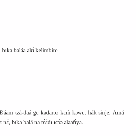
ʊ, bɩka baláa alʊ́ kelimbíre
Ɖáam ɩzá-daá gɛ kadarɔɔ kɛḿ kɔwɛ, hálɩ sinje. Amá
ɛ́, bɩka balá na tɛ́ɛ́dɩ ɩcɔ́ɔ alaafɩ́ya.