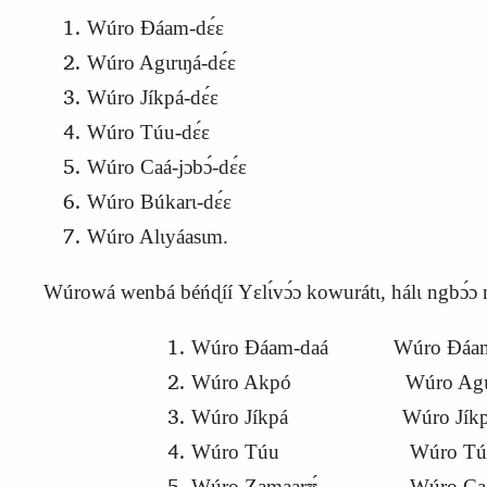
Wúro Ɖáam-dɛ́ɛ
Wúro Agɩrɩŋá-dɛ́ɛ
Wúro Jíkpá-dɛ́ɛ
Wúro Túu-dɛ́ɛ
Wúro Caá-jɔbɔ́-dɛ́ɛ
Wúro Búkarɩ-dɛ́ɛ
Wúro Alɩyáasɩm.
Wúrowá wenbá béńɖíí
Y
ɛlɩ́vɔ́ɔ kowurátɩ, hálɩ ngbɔ́
Wúro Ɖáam-daá Wúro Ɖáam
Wúro Akpó Wúro Agɩrɩŋa
Wúro Jíkpá Wúro Jíkpá
Wúro Túu Wúro Túu-
Wúro Zamaarʊ́ Wúro Caá-J