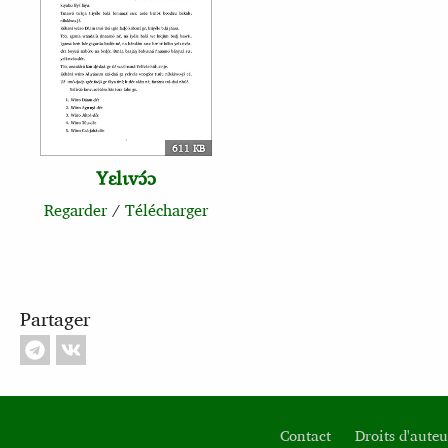
611 KB
Yɛlɩvɔ́ɔ
Regarder
/
Télécharger
Partager
Contact
Droits d'auteu