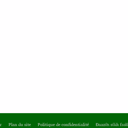
r
Plan du site
Politique de confidentialité
Ɖaazɩ́tɩ sɩ́ɩ́dɩ fɔɔlɩ