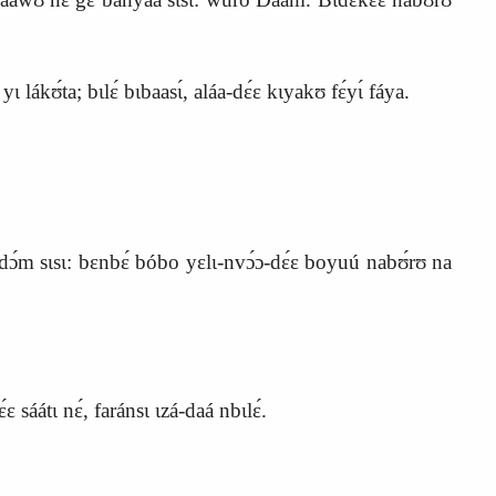
ɩ lákʊ́ta; bɩlɛ́ bɩbaas
ɩ́
, aláa-dɛ́ɛ kɩyakʊ fɛ́yɩ́ fáya.
dɔ́m sɩsɩ: bɛnbɛ́ bóbo yɛlɩ-nvɔ́ɔ-dɛ́ɛ boyuú nabʊ́rʊ na
 sáátɩ nɛ́, faránsɩ ɩzá-daá nbɩlɛ́.