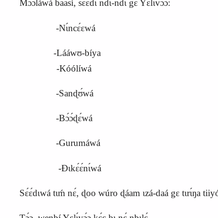
Mɔ́ɔ́láwá baasí, sɛ́ɛ́dɩ ndɩ-ndɩ gɛ Yɛlɩ́vɔ́ɔ:
-Nɩ́ncɛ́ɛwá
-Lááwʊ-bíya
-Kóólíwá
-Sanɖʊ́wá
-Bɔ́ɔ́ɖɛ́wá
-Gurumáwá
-Ɖɩkɛ́ɛ́nɩ́wá
Sɛ́ɛ́dɩwá tɩḿ nɛ́, ɖoo wúro ɖáam ɩzá-daá gɛ tɩrɩ́ŋa tiiyo
Tɔ́ɔ, wenbí Yɛlɩ́vɔ́ɔ kɛ́ɛ bɩ nɛ́ nbɩlɛ́.