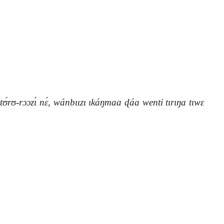
natʊ́rʊ-rɔɔzɩ́ nɛ́, wánbɩɩzɩ ɩkáŋmaa ɖáa wenti tɩrɩŋa tɩwɛ