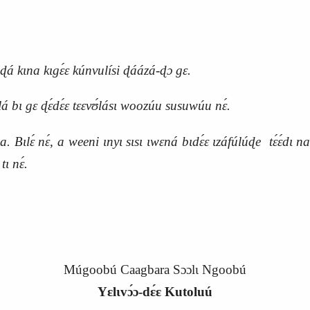
kɩna kɩgɛ́ɛ kúnvulísi ɖáázá-ɖɔ gɛ.
bɩ gɛ ɖɛ́dɛ́ɛ tɛɛvʊ́lásɩ woozúu susuwúu nɛ́.
a. Bɩlɛ́ nɛ́, a weeni ɩnyɩ sɩsɩ ɩwɛná bɩdɛ́ɛ ɩzáfúlúɖe tɛ́ɛ́dɩ 
tɩ nɛ́.
Múgoobú Caagbara Sɔɔlɩ Ngoobú
Yɛlɩvɔ́ɔ‑dɛ́ɛ Kutoluú