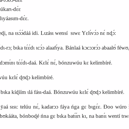
́karɩ-dɛ́ɛ
́asɩm-dɛ́ɛ.
i, na ɩsɔ́ɔ́dáá idi. Lɩzásɩ wensí sɩwɛ
Y
ɛlɩ́vɔ́ɔ nɛ́ nɖɔ́:
ɛ́ɛ́dɩ-rɔ; bɩka tɛ́ɛ́dɩ ɩcɔ́ɔ alaafɩ́ya. Bánlaá kɔcɔɔrɔ́ɔ abaalʊ́ féw
ɔmɩ́nɩ tɛ́ɛ́dɩ-daá. Kɛlɛ́ nɛ́, bónzuwúu kɛ kelimbíré.
nzuwúu kɛlɛ́ ɖʊɖɔ kelimbíré.
 bɩka kíɖíím ɩlá fásɩ-daá. Bónzuwúu kɛlɛ́ ɖʊɖɔ kelimbíré.
á sɩsɩ: telúu nɛ́, kadarɔɔ fáya ńga gɛ bɩgɛ́ɛ. Ɖoo wúro 
kááta, bónboɖé ńna gɛ bɩka batɩ́ɩ́rɩ kɩ, na banɩ́ɩ wentí tɩwɛ n