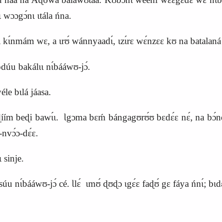
lɩ wɔɔgɔ́nɩ ɩtála ńna.
ɩ kɩ́nmám wɛ, a ɩrʊ́ wánnyaadɩ́, ɩzɩ́rɛ wɛ́nzɛɛ kʊ na batalaná y
úu bakálɩɩ nɩ́bááwʊ-jɔ́.
le bɩlá jáasa.
íím beɖi bawɩ́ɩ.
Ɩgɔma bɛḿ bángagʊrʊ́ʊ bɛdɛ́ɛ nɛ́, na bɔ́n
-nvɔ́ɔ-dɛ́ɛ.
lɩ sinje.
úu nɩ́bááwʊ-jɔ́ cé.
Ɩ
lɛ́ ɩmʊ́ ɖʊɖɔ ɩgɛ́ɛ faɖʊ́ gɛ fáya ńnɩ́; bɩdɛ́ɛ