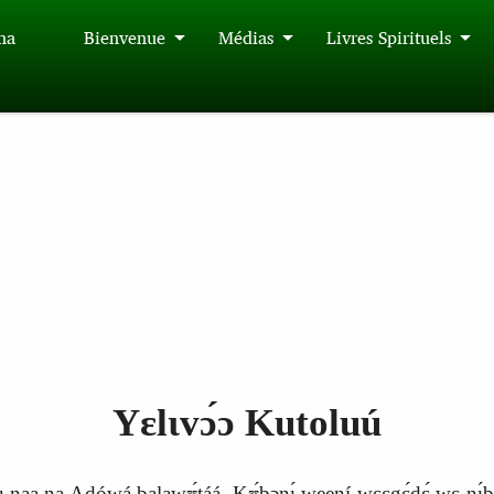
́na
Bienvenue
Médias
Livres Spirituels
Yɛlɩvɔ́ɔ Kutoluú
súu naa na Aɖówá balawʊ́táá. Kʊ́bɔnɩ́ weení wɛɛgɛ́dɛ́ wɛ nɩ́