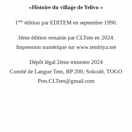
«
Histoire du village de Yelivo
»
ere
1
édition par EDITEM en septembre 1990
.
3ème édition ressaisie par CLTem en 20
24
.
Impression numérique sur www.tembiya.net
Dépôt légal 2ème trimestre 2024
C
omité de
L
angue
Tem, BP 200, Sokodé, TOGO
Pres.CLTem@gmail.com