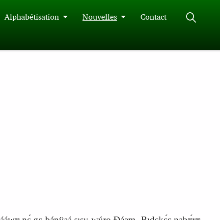
Alphabétisation
Nouvelles
Contact
bááwʊ nɛ́ gɛ bánÿaá sɩsɩ: wúro Ɖáam. Bɩdɛkɛ́ɛ nabʊ́rʊ