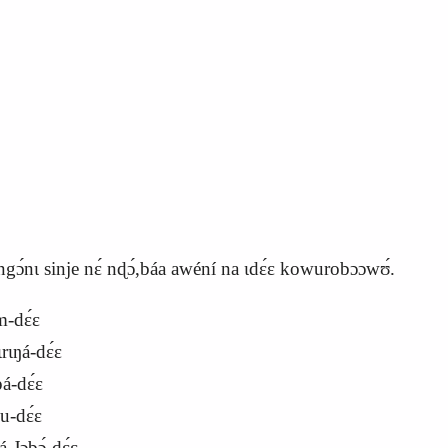
ɔ ngɔ́nɩ sinje nɛ́ nɖɔ́,báa awéní na ɩdɛ́ɛ kowurobɔɔwʊ́.
-dɛ́ɛ
́-dɛ́ɛ
-dɛ́ɛ
dɛ́ɛ
ɔbɔ́-dɛ́ɛ