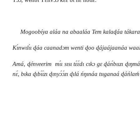
Mogoobíya aláa na abaaláa Tem kalaɖáa tákaraɖá 
Kɩ́nwɩlɩ́ɩ ɖáa caanadɔm wenti ɖoo ɖájaájaanáa waalá 
Amá, ɖénveerim mɩ́ɩ sɩsɩ tɛ́ɛ́dɩ cɩkɔ gɛ ɖán
bɩɩzɩ ɖɩŋmá
nɛ́, bɩka ɖɩbɩ́ɩ́zɩ ɖɩnyɔ́ɔ́zɩ ɖɩlá ńŋɩnáa tɩɩganaá ɖáńlaḿ 