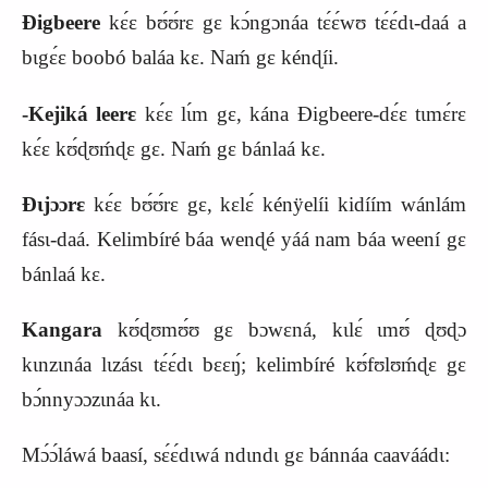
Ɖigbeere
kɛ́ɛ bʊ́ʊ́rɛ gɛ kɔ́ngɔnáa tɛ́ɛ́wʊ tɛ́ɛ́dɩ-daá a
bɩgɛ́ɛ boobó baláa kɛ. Naḿ gɛ kénɖíi.
-
K
ejiká leerɛ
kɛ́ɛ lɩ́m gɛ, kána Ɖigbeere-dɛ́ɛ tɩmɛ́rɛ
kɛ́ɛ kʊ́ɖʊḿɖɛ gɛ. Naḿ gɛ bánlaá kɛ.
Ɖɩjɔɔrɛ
kɛ́ɛ bʊ́ʊ́rɛ gɛ, kɛlɛ́ kénÿelíi kidíím wánlám
fásɩ-daá. Kelimbíré báa wenɖé yáá nam báa weení gɛ
bánlaá kɛ.
Kangara
kʊ́ɖʊmʊ́ʊ gɛ bɔwɛná, kɩlɛ́ ɩmʊ́ ɖʊɖɔ
kɩnzɩnáa lɩzásɩ tɛ́ɛ́dɩ bɛɛŋ́; kelimbíré kʊ́fʊlʊḿɖɛ gɛ
bɔ́nnyɔɔzɩnáa kɩ.
Mɔ́ɔ́láwá baasí, sɛ́ɛ́dɩwá ndɩndɩ gɛ bánnáa caaváádɩ: