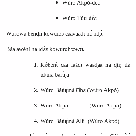
Wúro Akpó-dɛ́ɛ
Wúro Túu-dɛ́ɛ
Wúrowá bénɖíi kowúrɔɔ caaváádɩ nɛ́ nɖɔ́:
Báa awéní na ɩdɛ́ɛ kowurobɔɔwʊ́.
Kʊ́bɔnɩ́ caa fáádɩ waaɖaa na ɖíi; ɩlɛ́
ɩdɩɩná barɩ́ŋa
Wúro Báńŋɩ́ná Ʊ́bɛ (Wúro Akpó)
Wúro Akpó (Wúro Akpó)
Wúro Báńŋɩ́ná Alíi (Wúro Akpó)