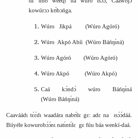
Ɩlɛ́ ɩmʊ́ weeɖɩ ná wúro ɩsɔ́ɔ, Cááwʊ́jɔ́
kowúrɔɔ kʊ́bɔńga.
Wúro
Jikpá
(Wúro Agóró)
Wúro Akpó Abíi (Wúro Báńŋɩ́ná)
Wúro Agóró (Wúro Agóró)
Wúro Akpó (Wúro Akpó)
Caá kɔ́ndɔ́ wúro Báńŋɩ́ná
(Wúro
B
áńŋɩ́ná)
Caaváádɩ tɛ́ɛ́dɩ waadára nabʊ́lɛ gɛ: adɛ na ɩsɔ́ɔ́dáá.
Biiyéle kowurobɔ́ɔ́nɩ natɩ́ntɩ́lɛ gɛ fúu báa wenkí-daá.