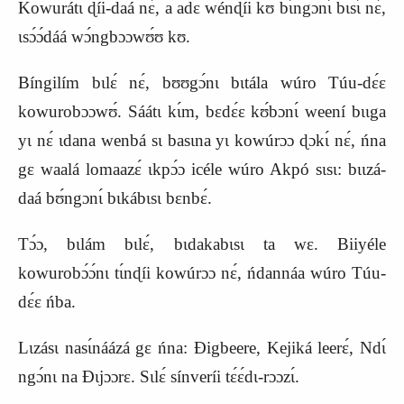
Kowurátɩ ɖíi-daá nɛ́, a adɛ wénɖíi kʊ bɩ́ngɔnɩ́ bɩsɩ́ nɛ́,
ɩsɔ́ɔ́dáá wɔ́ngbɔɔwʊ́ʊ kʊ.
Bíngilím bɩlɛ́ nɛ́, bʊʊgɔ́nɩ bɩtála wúro Túu-dɛ́ɛ
kowurobɔɔwʊ́.
S
áátɩ kɩ́m, bɛdɛ́ɛ kʊ́bɔnɩ́ weení bɩɩga
yɩ nɛ́ ɩdana wenbá sɩ basɩna yɩ kowúrɔɔ ɖɔkɩ́ nɛ́, ńna
gɛ waalá lomaazɛ́ ɩkpɔ́ɔ icéle wúro Akpó sɩsɩ: bɩɩzá-
daá bʊ́ngɔnɩ́ bɩkábɩsɩ bɛnbɛ́.
Tɔ́ɔ, bɩlám bɩlɛ́, bɩdakabɩsɩ ta wɛ. Biiyéle
kowurobɔ́ɔ́nɩ tɩ́nɖíi kowúrɔɔ nɛ́, ńdannáa wúro Túu-
dɛ́ɛ ńba.
Lɩzásɩ nasɩ́náázá gɛ ńna: Ɖigbeere,
K
ejiká leerɛ́, Ndɩ́
ngɔ́nɩ na Ɖɩjɔɔrɛ. Sɩlɛ́ sínveríi tɛ́ɛ́dɩ-rɔɔzɩ́.