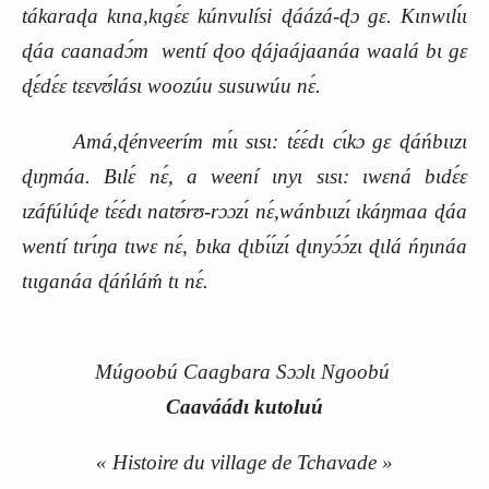
tákaraɖa kɩna,kɩgɛ́ɛ kúnvulísi ɖáázá-ɖɔ gɛ. Kɩnwɩlɩ́ɩ
ɖáa caanadɔ́m wentí ɖoo ɖájaájaanáa waalá bɩ gɛ
ɖɛ́dɛ́ɛ tɛɛvʊ́lásɩ woozúu susuwúu nɛ́.
Amá,ɖénveerím mɩ́ɩ sɩsɩ: tɛ́ɛ́dɩ cɩ́kɔ gɛ ɖáńbɩɩzɩ
ɖɩŋmáa. Bɩlɛ́ nɛ́, a weení ɩnyɩ sɩsɩ: ɩwɛná bɩdɛ́ɛ
ɩzáfúlúɖe tɛ́ɛ́dɩ natʊ́rʊ-rɔɔzɩ́ nɛ́,wánbɩɩzɩ́ ɩkáŋmaa ɖáa
wentí tɩrɩ́ŋa tɩwɛ nɛ́, bɩka ɖɩbɩ́ɩ́zɩ́ ɖɩnyɔ́ɔ́zɩ ɖɩlá ńŋɩnáa
tɩɩganáa ɖáńláḿ tɩ nɛ́.
Múgoobú Caagbara Sɔɔlɩ Ngoobú
Caaváádɩ kutoluú
« Histoire du village de Tchavade »