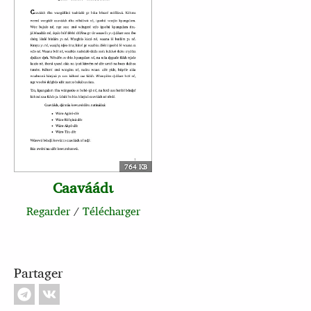
764 KB
Caaváádɩ
Regarder
/
Télécharger
Partager