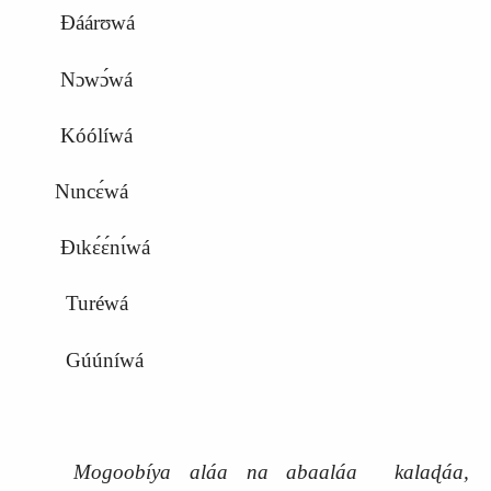
Ɖáárʊwá
Nɔwɔ́wá
Kóólíwá
Nɩncɛ́wá
Ɖɩkɛ́ɛ́nɩ́wá
Turéwá
Gúúníwá
Mogoobíya aláa na abaaláa kalaɖáa,