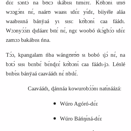
dɛ́ɛ sɔntɔ́ na bʊcɔ ɩkábɩsɩ tɩmɛ́rɛ. Kʊ́bɔnɩ́ ɩmʊ́
wɔɔgɔ́nɩ nɛ́, naárʊ waasɩ ɩdɛ́ɛ yɩ́dɛ, biiyéle aláa
waabɩsɩná bánÿaá yɩ sɩsɩ: kʊ́bɔnɩ́ caa fáádɩ.
Wɔɔnyɔ́ɔ́zɩ ɖɩdáarɛ bɩtɛ́ nɛ́, ngɛ woobó ɩkɔ́gbɔ́ɔ ɩdɛ́ɛ
zamɔɔ bakábɩsɩ ńna.
Tɔ́ɔ, kpangalam ńba wángʊrʊ́ʊ sɩ bobó ɩjɔ́ nɛ́, na
bɔtɔ́ sɩsɩ bɛnbɛ́ bɛ́nɖɛɛ́ kʊ́bɔnɩ́ caa fáádɩ-jɔ. Lénlé
bɩɩbɩ́sɩ bánÿaá caaváádɩ nɛ́ nbɩlɛ́.
Caaváádɩ, ɖánnáa kowurobɔ́ɔ́nɩ natɩ́náázá:
Wúro Agóró-dɛ́ɛ
Wúro Báńŋɩ́ná-dɛ́ɛ