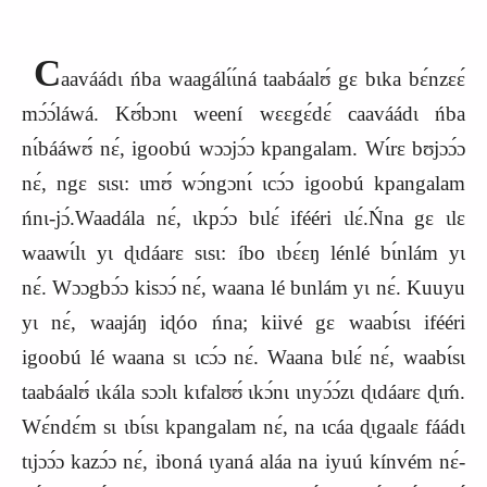
C
aaváádɩ ńba waagálɩ́ɩ́ná taabáalʊ́ gɛ bɩka bɛ́nzɛɛ́
mɔ́ɔ́láwá. Kʊ́bɔnɩ weení wɛɛgɛ́dɛ́ caaváádɩ ńba
nɩ́bááwʊ́ nɛ́, igoobú wɔɔjɔ́ɔ kpangalam. Wɩ́rɛ bʊjɔɔ́ɔ
nɛ́, ngɛ sɩsɩ: ɩmʊ́ wɔ́ngɔnɩ́ ɩcɔ́ɔ igoobú kpangalam
ńnɩ-jɔ́.Waadála nɛ́, ɩkpɔ́ɔ bɩlɛ́ ifééri ɩlɛ́.Ńna gɛ ɩlɛ
waawɩ́lɩ yɩ ɖɩdáarɛ sɩsɩ: íbo ɩbɛ́ɛŋ lénlé bɩ́nlám yɩ
nɛ́. Wɔɔgbɔ́ɔ kisɔɔ́ nɛ́, waana lé bɩnlám yɩ nɛ́. Kuuyu
yɩ nɛ́, waajáŋ iɖóo ńna; kiivé gɛ waabɩ́sɩ ifééri
igoobú lé waana sɩ ɩcɔ́ɔ nɛ́. Waana bɩlɛ́ nɛ́, waabɩ́sɩ
taabáalʊ́ ɩkála sɔɔlɩ kɩfalʊʊ́ ɩkɔ́nɩ ɩnyɔ́ɔ́zɩ ɖɩdáarɛ ɖɩḿ.
Wɛ́ndɛ́m sɩ ɩbɩ́sɩ kpangalam nɛ́, na ɩcáa ɖɩgaalɛ fáádɩ
tɩjɔɔ́ɔ kazɔ́ɔ nɛ́, iboná ɩyaná aláa na iyuú kínvém nɛ́-