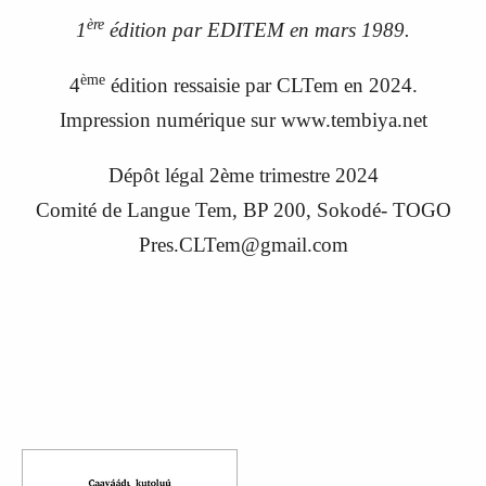
ère
1
édition par EDITEM en
mars 1989.
ème
4
édition ressaisie par CLTem en 2024.
Impression numérique sur www.tembiya.net
Dépôt légal 2ème trimestre 2024
C
omité de
L
angue
Tem, BP 200, Sokodé- TOGO
Pres.CLTem@gmail.com