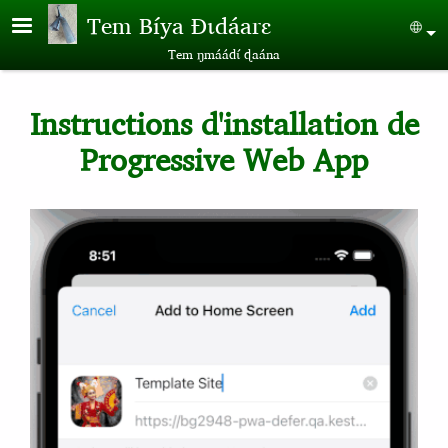
Aller au contenu principal
Tem Bíya Ɖɩdáarɛ
Sel
Tem ŋmáádɩ́ ɖaána
Instructions d'installation de
Progressive Web App