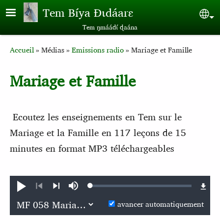
Aller au contenu principal
Tem Bíya Ɖɩdáarɛ
Sel
Tem ŋmáádɩ́ ɖaána
Breadcrumb
Accueil
Médias
Emissions radio
Mariage et Famille
Mariage et Famille
Ecoutez les enseignements en Tem sur le
Mariage et la Famille en 117 leçons de 15
minutes en format MP3 téléchargeables
Loaded
:
Jouer
Sourdine
0.11%
Précédent
Suivant
avancer automatiquement