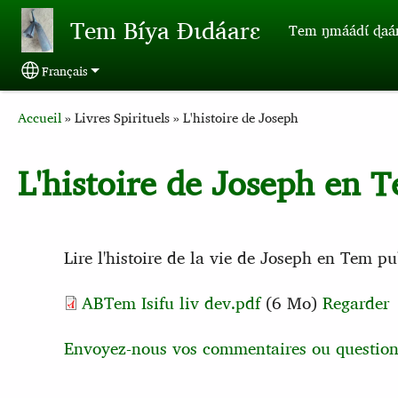
Aller au contenu principal
Tem Bíya Ɖɩdáarɛ
Tem ŋmáádɩ́ ɖaa
Français
Select your language
Breadcrumb
Accueil
Livres Spirituels
L'histoire de Joseph
L'histoire de Joseph en 
Lire l'histoire de la vie de Joseph en Tem
ABTem Isifu liv dev.pdf
(6 Mo)
Regarder
Envoyez-nous vos commentaires ou question