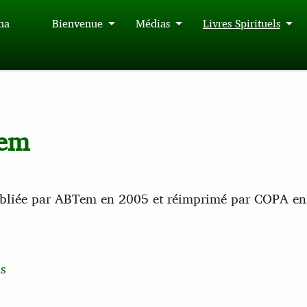
́na
Bienvenue
Médias
Livres Spirituels
Tem
 publiée par ABTem en 2005 et réimprimé par COPA e
s