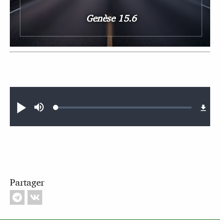
Genèse 15.6
Audio file
Loaded
:
Jouer
Sourdine
0.41%
Partager