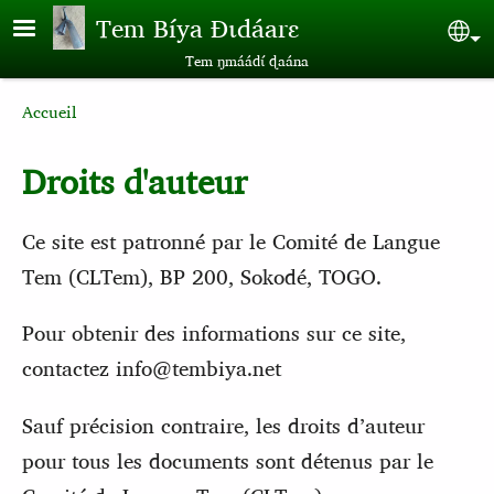
Aller au contenu principal
Tem Bíya Ɖɩdáarɛ
Sel
Tem ŋmáádɩ́ ɖaána
Breadcrumb
Accueil
Droits d'auteur
Ce site est patronné par le Comité de Langue
Tem (CLTem), BP 200, Sokodé, TOGO.
Pour obtenir des informations sur ce site,
contactez info@tembiya.net
Sauf précision contraire, les droits d’auteur
pour tous les documents sont détenus par le