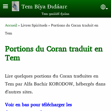
Aller au contenu principal
Tem Bíya Ɖɩdáarɛ
Sel
Tem ŋmáádɩ́ ɖaána
Breadcrumb
Accueil
Livres Spirituels
Portions du Coran traduit en
Tem
Portions du Coran traduit en
Tem
Lire quelques portions du Coran traduites en
Tem par Alfa Bachir KORODOW, hébergés dans
d'autres sites.
Voir en bas pour télécharger les