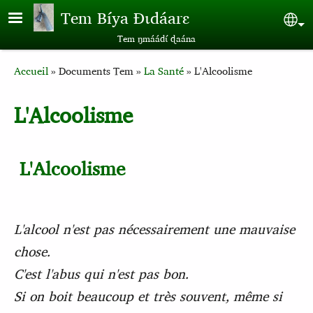
Aller au contenu principal
Tem Bíya Ɖɩdáarɛ
Sel
Tem ŋmáádɩ́ ɖaána
Breadcrumb
Accueil
Documents Tem
La Santé
L'Alcoolisme
L'Alcoolisme
L'Alcoolisme
L'alcool n'est pas nécessairement une mauvaise
chose.
C'est l'abus qui n'est pas bon.
Si on boit beaucoup et très souvent, même si