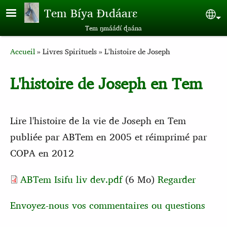
Aller au contenu principal
Tem Bíya Ɖɩdáarɛ
Sel
Tem ŋmáádɩ́ ɖaána
Breadcrumb
Accueil
Livres Spirituels
L'histoire de Joseph
L'histoire de Joseph en Tem
Lire l'histoire de la vie de Joseph en Tem
publiée par ABTem en 2005 et réimprimé par
COPA en 2012
ABTem Isifu liv dev.pdf
(6 Mo)
Regarder
Envoyez-nous vos commentaires ou questions