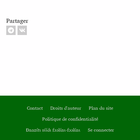
Partager
Contact
Droits d'auteur
Plan du site
Politique de confidentialité
Footer
Ɖaazɩ́tɩ sɩ́ɩ́dɩ fɔɔlɩ́nɩ‑fɔɔlɩ́nɩ
Se connecter