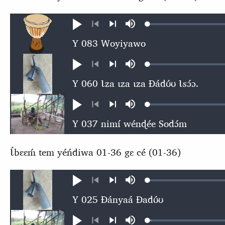
Loaded
:
Ɖʊʊ́
búsu
0.49%
kɩ́ńɖɛ́ɛ
kɩgɛgɛrɛŋɛ
nɛ́
nɛ́
Loaded
:
Ɖʊʊ́
búsu
0.57%
kɩ́ńɖɛ́ɛ
kɩgɛgɛrɛŋɛ
nɛ́
nɛ́
Loaded
:
Ɖʊʊ́
búsu
0.57%
kɩ́ńɖɛ́ɛ
kɩgɛgɛrɛŋɛ
nɛ́
nɛ́
Ɩ́bɛɛḿ tem yéńdiwa 01-36 gɛ cé (01-36)
Loaded
:
Ɖʊʊ́
búsu
0.56%
kɩ́ńɖɛ́ɛ
kɩgɛgɛrɛŋɛ
nɛ́
nɛ́
Loaded
:
Ɖʊʊ́
búsu