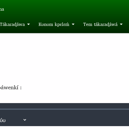
́na
m Tákaraɖáwa
Kʊnʊm kpɛlɛḿ
Tem tákaraɖáwá
áwenkí :