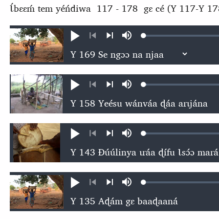
Ɩ́bɛɛḿ tem yéńdiwa 117 - 178 gɛ cé (Y 117-Y 17
Loaded
:
Ɖʊʊ́
búsu
0.56%
kɩ́ńɖɛ́ɛ
kɩgɛgɛrɛŋɛ
nɛ́
nɛ́
Loaded
:
Ɖʊʊ́
búsu
0.68%
kɩ́ńɖɛ́ɛ
kɩgɛgɛrɛŋɛ
nɛ́
nɛ́
Loaded
:
Ɖʊʊ́
búsu
0.69%
kɩ́ńɖɛ́ɛ
kɩgɛgɛrɛŋɛ
nɛ́
nɛ́
Loaded
:
Ɖʊʊ́
búsu
0.44%
kɩ́ńɖɛ́ɛ
kɩgɛgɛrɛŋɛ
nɛ́
nɛ́