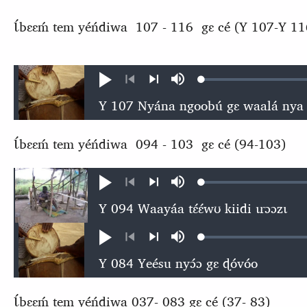
Ɩ́bɛɛḿ tem yéńdiwa 107 - 116 gɛ cé (Y 107-Y 11
Loaded
:
Ɖʊʊ́
búsu
0.57%
kɩ́ńɖɛ́ɛ
kɩgɛgɛrɛŋɛ
nɛ́
nɛ́
Ɩ́bɛɛḿ tem yéńdiwa 094 - 103 gɛ cé (94-103)
Loaded
:
Ɖʊʊ́
búsu
0.53%
kɩ́ńɖɛ́ɛ
kɩgɛgɛrɛŋɛ
nɛ́
nɛ́
Loaded
:
Ɖʊʊ́
búsu
0.54%
kɩ́ńɖɛ́ɛ
kɩgɛgɛrɛŋɛ
nɛ́
nɛ́
Ɩ́bɛɛḿ tem yéńdiwa 037- 083 gɛ cé (37- 83)