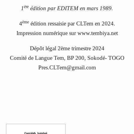
ère
1
édition par EDITEM en
mars 1989.
ème
4
édition ressaisie par CLTem en 2024.
Impression numérique sur www.tembiya.net
Dépôt légal 2ème trimestre 2024
C
omité de
L
angue
Tem, BP 200, Sokodé- TOGO
Pres.CLTem@gmail.com