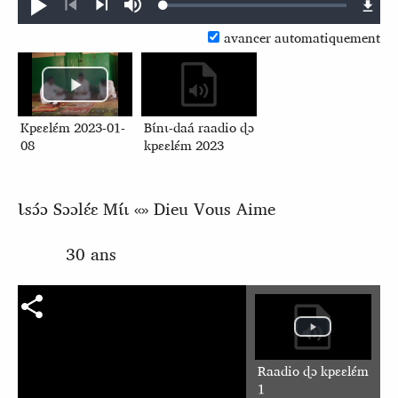
Loaded
:
Ɖʊʊ́
búsu
0.05%
kɩ́ńɖɛ́ɛ
kɩgɛgɛrɛŋɛ
avancer automatiquement
nɛ́
nɛ́
Kpɛɛlɛ́m 2023-01-
Bɩ́nɩ‑daá raadio ɖɔ
08
kpɛɛlɛ́m 2023
Ɩsɔ́ɔ Sɔɔlɛ́ɛ Mɩ́ɩ «» Dieu Vous Aime
30 ans
Raadio ɖɔ kpɛɛlɛ́m
1