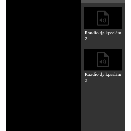
Raadio ɖɔ kpɛɛlɛ́m
2
Raadio ɖɔ kpɛɛlɛ́m
3